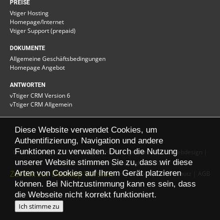
PREISE
Vtiger Hosting
Homepage/Internet
Vtiger Support (prepaid)
DOKUMENTE
Allgemeine Geschäftsbedingungen
Homepage Angebot
ANTWORTEN
vTtiger CRM Version 6
vTtiger CRM Allgemein
Diese Website verwendet Cookies, um
Authentifizierung, Navigation und andere
Funktionen zu verwalten. Durch die Nutzung
Dienstleistungen CRM Lösungen, Homepage, Webauftritt, Webdesign |
unserer Website stimmen Sie zu, dass wir diese
business IT consulting Copyright
©
2026
Arten von Cookies auf Ihrem Gerät platzieren
Zurück zur Desktop Version
Impressum
Datenschutz
| AGB
können. Bei Nichtzustimmung kann es sein, dass
die Webseite nicht korrekt funktioniert.
Ich stimme zu