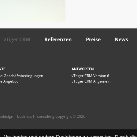
vTiger CRM
Referenzen
Preise
News
NTE
ANTWORTEN
ne Geschäftsbedingungen
vTtiger CRM Version 6
e Angebot
vTtiger CRM Allgemein
design | business IT consulting Copyright
©
2026