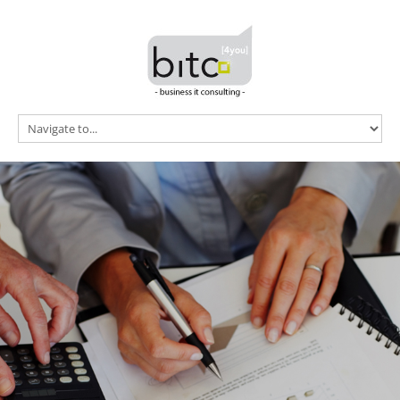
Home
vTiger CRM
Referenzen
Preise
News
Kontakt