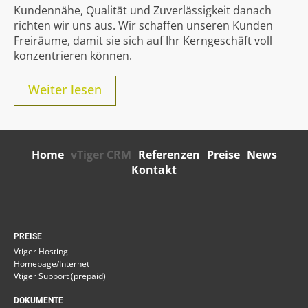
Kundennähe, Qualität und Zuverlässigkeit danach
richten wir uns aus. Wir schaffen unseren Kunden
Freiräume, damit sie sich auf Ihr Kerngeschäft voll
konzentrieren können.
Weiter lesen
Home
vTiger CRM
Referenzen
Preise
News
Kontakt
PREISE
Vtiger Hosting
Homepage/Internet
Vtiger Support (prepaid)
DOKUMENTE