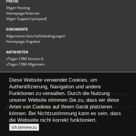
PREISE
Vtiger Hosting
Homepage/Internet
Vtiger Support (prepaid)
DOKUMENTE
Allgemeine Geschäftsbedingungen
Homepage Angebot
ANTWORTEN
vTtiger CRM Version 6
vTtiger CRM Allgemein
Diese Website verwendet Cookies, um
Authentifizierung, Navigation und andere
Funktionen zu verwalten. Durch die Nutzung
Dienstleistungen CRM Lösungen, Homepage, Webauftritt, Webdesign |
unserer Website stimmen Sie zu, dass wir diese
business IT consulting Copyright
©
2026
Zurück zur Desktop Version
Arten von Cookies auf Ihrem Gerät platzieren
Impressum
Datenschutz
| AGB
können. Bei Nichtzustimmung kann es sein, dass
die Webseite nicht korrekt funktioniert.
Ich stimme zu