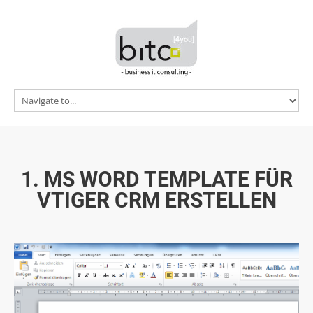
Home
vTiger CRM
Referenzen
Preise
News
Kontakt
1.
MS
WORD
TEMPLATE
FÜR
VTIGER
CRM
ERSTELLEN