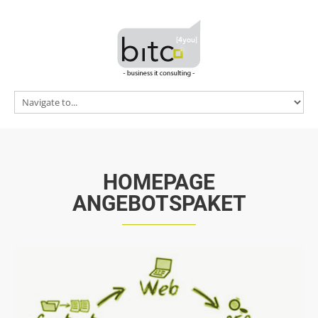
Home
vTiger CRM
Referenzen
Preise
News
Kontakt
HOMEPAGE
ANGEBOTSPAKET